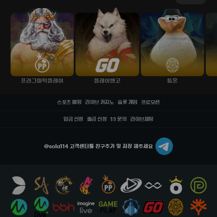
프라그마틱플레이
플레이앤고
톰혼
스포츠 베팅
라이브 카지노
슬롯 게임
프로모션
입금 신청
출금 신청
1:1 문의
라이브채팅
@sola114 고객센터를 친구추가 및 저장 해주세요