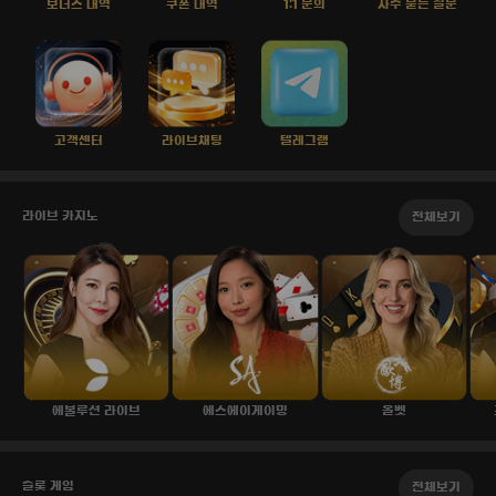
보너스 내역
쿠폰 내역
1:1 문의
자주 묻는 질문
고객센터
라이브채팅
텔레그램
라이브 카지노
전체보기
에볼루션 라이브
에스에이게이밍
올벳
슬롯 게임
전체보기