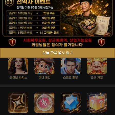
솔카지노 축배팅,보험배팅 배팅규정 안내
★★게임이용 공지사항★★
솔카지노 스포츠 이용안내
입출금 신청 및 게임이용 유의사항 (필독)
입금 신청
출금 신청
머니이동
프로모션
오늘 하루 열지 않기
오늘 하루 열지 않기
오늘 하루 열지 않기
오늘 하루 열지 않기
오늘 하루 열지 않기
라이브 카지노
미니 게임
스포츠 베팅
슬롯 게임